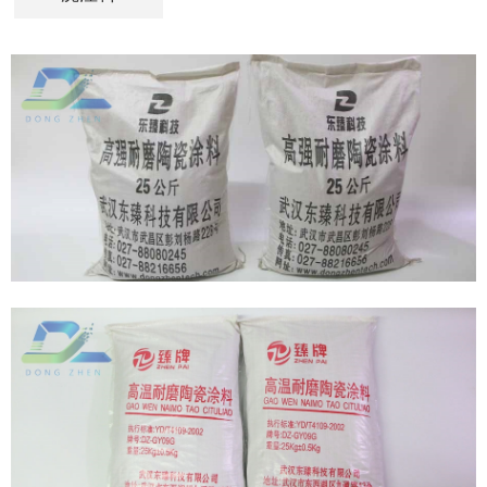
材料、石墨烯防腐涂层、纳米高温防护涂料、光固化纳米
陶瓷涂层、合金粉末喷涂材料、耐磨金属喷涂丝材、耐磨
陶瓷涂料、复合耐磨衬板、耐磨耐火浇注料以及磁性防磨
材料等。此外，公司还提供各种氧化铝耐磨陶瓷制品及耐
磨陶瓷管件、耐腐蚀管件等定制化解决方案。东臻优势：
● 崭新的设计理念和经验丰富的专业设计师● 专业自设工
厂工程技术力量雄厚● 完善严谨的专业质量管理系统和流
程● 提供配套服务，实体工厂价格实惠
龟甲网耐磨胶泥