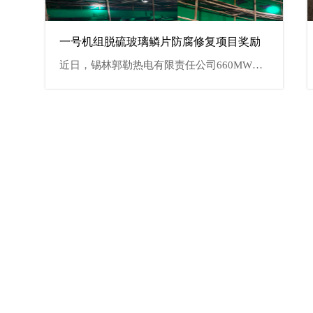
一号机组脱硫玻璃鳞片防腐修复项目奖励
、抗磨损的防护铠甲”，专门抵御脱硝烟道内高温烟气和粉尘的双重侵蚀，守护烟道长效运转，是脱硝烟道耐磨防护的核心材料。
近日，锡林郭勒热电有限责任公司660MW一号机组脱硫玻璃鳞片防腐修复项目圆满落幕，施工方武汉东臻科技有限公司凭借出色的施工表现、高效的执行能力与主动担当的企业精神，赢得了业主单位的高度认可与正式嘉奖，获颁人民币 9000元奖励。