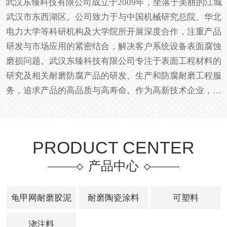
武汉东臻科技有限公司成立于2009年，坐落于美丽的江城
武汉市东西湖区。公司致力于与中国机械研究总院、华北
电力大学等科研机构及大学院所开展深度合作，注重产品
研发与市场应用的紧密结合，解决客户系统设备表面腐蚀
磨损问题。武汉东臻科技有限公司专注于表面工程材料的
研究及相关耐磨防腐产品的研发、生产和防腐耐磨工程服
务，追求产品的高品质与高寿命。作为高新技术企业，公
司在发电厂、冶金矿山、水泥建材、化工化肥、机械制
造、环保工程设备等防腐蚀工程以及耐磨工程服务方面提
供优质的配套技术和服务，目前服务客户上千家，赢得了
PRODUCT CENTER
广泛赞誉。公司产品种类丰富，涵盖三百余类产品，涉及
到海洋、航空等多个领域，展现了公司在耐磨防腐技术领
产品中心
域的专业实力与精湛技艺。武汉东臻科技有限公司将继续
秉承专业精神，为客户提供更优质的产品与服务。公司精
龟甲网耐磨胶泥
耐磨陶瓷涂料
可塑料
心研发并提供了多种高品质、高性能的耐磨耐腐蚀材料，
包括但不限于玻璃鳞片胶泥、碳化硅胶泥、树脂陶瓷复合
浇注料