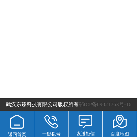
武汉东臻耐磨材料有限公司
联系人：李总
电话：13971356933 027-88216656
地址：武汉市东西湖区立方时空商业大厦A栋1622
备案号：
鄂ICP备09021763号-16
流量统计
免责声明：本网站部分图片来源于网络，如有侵权请
武汉东臻科技有限公司版权所有
鄂ICP备09021763号-16
联系删除，谢谢！
发送短信
一键拨号
百度地图
返回首页