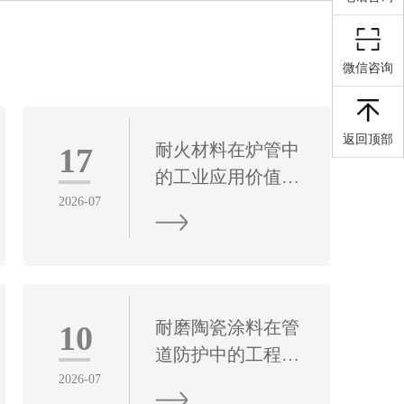
微信咨询
返回顶部
耐火材料在炉管中
17
的工业应用价值评
估
2026-07
耐火材料作为炉管
防护与功能实现的
核心配套材料，承
担着隔热保温、结
耐磨陶瓷涂料在管
10
构承重、抗蚀抗冲
道防护中的工程应
刷、缓冲热应力等
用价值
2026-07
多重关键作用，是