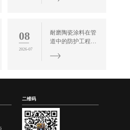
耐磨陶瓷涂料作为
保障炉管稳定长效
一类高性能复合防
运行、降低能耗与
护材料，已成为管
维护成本的重要基
道长效防护与修复
础。
耐磨陶瓷涂料在管
08
的核心方案，通用
道中的防护工程应
型重防腐涂料凭借
用研究
2026-07
优异的综合性能，
耐磨陶瓷涂料作为
在管道防护中展现
工业管道长效防护
出不可替代的工程
的关键功能材料，
价值。
依托高致密陶瓷相
组成与优异界面结
二维码
合特性，在多工况
流体冲刷、颗粒磨
蚀及介质腐蚀协同
作用下，展现出突
6