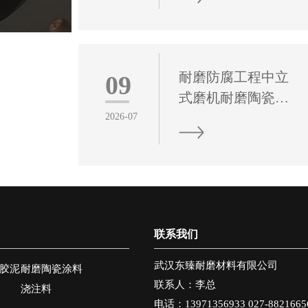
耐磨陶瓷涂料作为
借高硬度、高致密
工业设备长效防护
性、强稳定性的材
的关键功能材料，
料特性，成为工业
在旋流器运行维护
管道系统抗磨损、
耐磨防腐工程中立
09
中发挥着不可替代
防腐蚀、提效能的
式磨机耐磨陶瓷复
的核心作用。碳化
核心防护材料。
合衬板应用技术研
2026-07
硅纳米陶瓷涂层这
究
类高性能耐磨陶瓷
立式磨机作为粉体
涂料，正是解决旋
原料制备、矿石细
流器磨蚀失效问题
碎加工的核心关键
的理想方案。
设备，长期承担着
联系我们
高强度、高负荷的
物料研磨作业任
武汉东臻耐磨材料有限公司
胶泥
耐磨陶瓷涂料
务。耐磨陶瓷复合
联系人：李总
浇注料
衬板凭借优异的耐
电话：13971356933 027-8821665