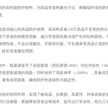
粉的高性能防护材料，为高温管道构建全方位、耐极端环境的防
能。
道提供核心的高温防护保障。该涂料具备120℃高温不变形的突
境下管道的热蠕变现象，减少管道因热胀冷缩产生的结构损伤。
物理性能，不会出现脆化、开裂等问题，可长期承受高温介质的
，延长管道服役周期。
中，既显著提升了涂层硬度（邵氏硬度≥80D）与抗冲击性（5
道壁面减薄的风险；同时保持了高延伸率（≥200%），具备
，避免涂层脱落，确保防护的连续性与稳定性。
瓷粉的协同作用，实现了耐高温、抗磨损、高柔性、环保高效的
的行业难题，更能降低管道运维成本、提升运行安全性，助力工