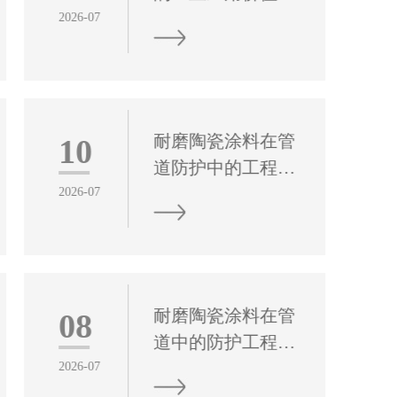
估
2026-07
耐火材料作为炉管
防护与功能实现的
核心配套材料，承
担着隔热保温、结
耐磨陶瓷涂料在管
10
构承重、抗蚀抗冲
道防护中的工程应
刷、缓冲热应力等
用价值
2026-07
多重关键作用，是
耐磨陶瓷涂料作为
保障炉管稳定长效
一类高性能复合防
运行、降低能耗与
护材料，已成为管
维护成本的重要基
道长效防护与修复
础。
耐磨陶瓷涂料在管
08
的核心方案，通用
道中的防护工程应
型重防腐涂料凭借
用研究
2026-07
优异的综合性能，
耐磨陶瓷涂料作为