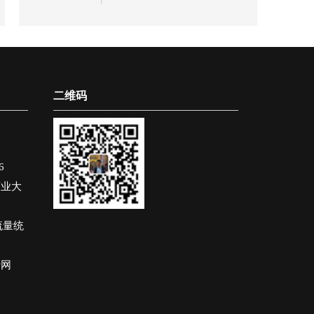
在管道防护中展现
工业管道长效防护
出不可替代的工程
的关键功能材料，
价值。
依托高致密陶瓷相
组成与优异界面结
二维码
合特性，在多工况
流体冲刷、颗粒磨
蚀及介质腐蚀协同
作用下，展现出突
6
出的耐磨减阻、防
商业大
腐抗渗与结构延寿
流量统
性能，已成为冶
金、电力、化工、
于网
建材等领域管道系
！
统升级防护的核心