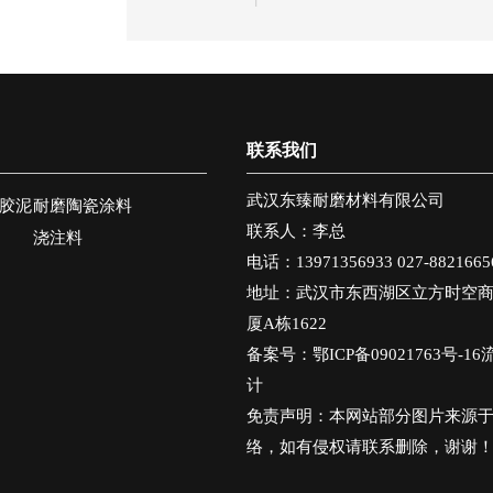
类高性能耐磨陶瓷
立式磨机作为粉体
涂料，正是解决旋
原料制备、矿石细
流器磨蚀失效问题
碎加工的核心关键
的理想方案。
设备，长期承担着
联系我们
高强度、高负荷的
物料研磨作业任
武汉东臻耐磨材料有限公司
胶泥
耐磨陶瓷涂料
务。耐磨陶瓷复合
联系人：李总
浇注料
衬板凭借优异的耐
电话：13971356933 027-8821665
磨防腐综合性能，
地址：武汉市东西湖区立方时空
厦A栋1622
逐步替代传统金属
备案号：
鄂ICP备09021763号-16
衬板、橡胶衬板，
计
成为立式磨机中架
免责声明：本网站部分图片来源
体耐磨防腐工程改
络，如有侵权请联系删除，谢谢
造与新建项目的核