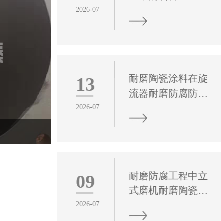
性能评价
2026-07
耐磨陶瓷涂料是一
种以高纯陶瓷硬质
颗粒为核心耐磨基
体，搭配改性高分
耐磨陶瓷涂料在旋
13
子树脂、特种助剂
流器耐磨防腐防护
复合而成的功能性
中的应用效能研究
2026-07
防护涂层材料，凭
耐磨陶瓷涂料作为
借高硬度、高致密
工业设备长效防护
性、强稳定性的材
的关键功能材料，
料特性，成为工业
在旋流器运行维护
管道系统抗磨损、
耐磨防腐工程中立
09
中发挥着不可替代
防腐蚀、提效能的
式磨机耐磨陶瓷复
的核心作用。碳化
核心防护材料。
合衬板应用技术研
2026-07
硅纳米陶瓷涂层这
究